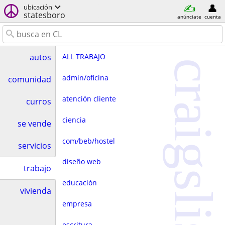
ubicación
statesboro
anúnciate
cuenta
ALL TRABAJO
autos
craigslist
admin/oficina
comunidad
atención cliente
curros
ciencia
se vende
com/beb/hostel
servicios
diseño web
trabajo
educación
vivienda
empresa
escritura