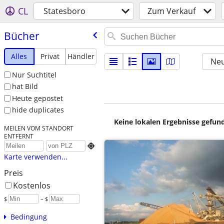
CL
Statesboro
Zum Verkauf
Bücher
Alles
Privat
Händler
Neu
Nur Suchtitel
hat Bild
Heute gepostet
hide duplicates
Keine lokalen Ergebnisse gefund
MEILEN VOM STANDORT
ENTFERNT

Karte verwenden...
Preis
Kostenlos
$
– $
Bedingung