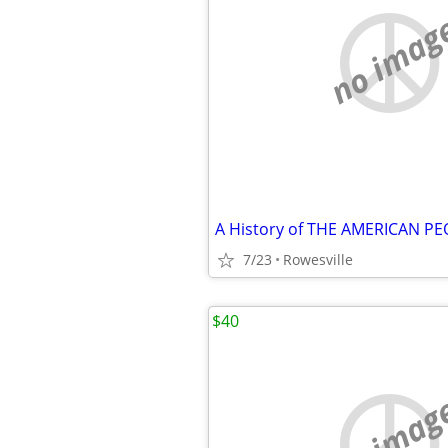
no imag
7/23
Rowesville
$40
no imag