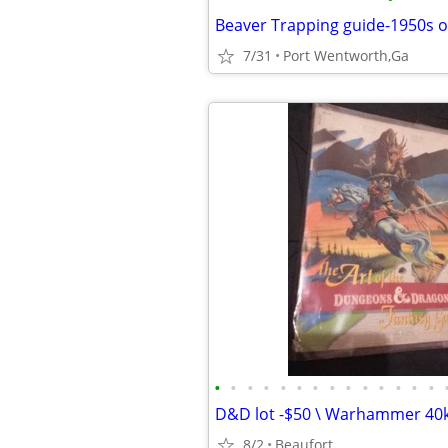
Beaver Trapping guide-1950s o
7/31
Port Wentworth,Ga
•
•
•
•
•
•
•
•
•
•
•
•
•
•
D&D lot -$50 \ Warhammer 40k 
8/2
Beaufort