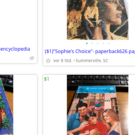
•
•
•
•
•
 encyclopedia
($1)”Sophie’s Choice”- paperback626 p
vor 8 Std.
Summerville, SC
$1