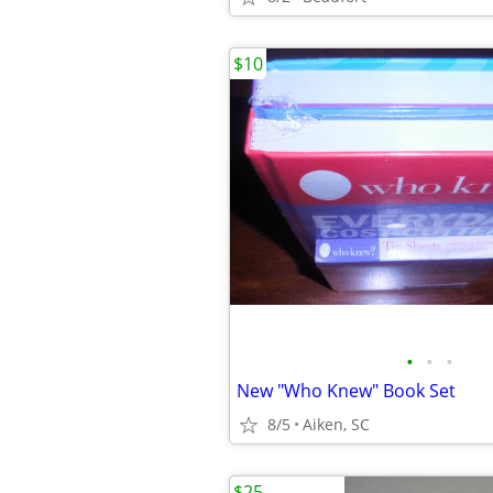
$10
•
•
•
New "Who Knew" Book Set
8/5
Aiken, SC
$25