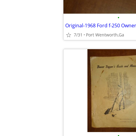
•
Original-1968 Ford f-250 Owne
7/31
Port Wentworth,Ga
•