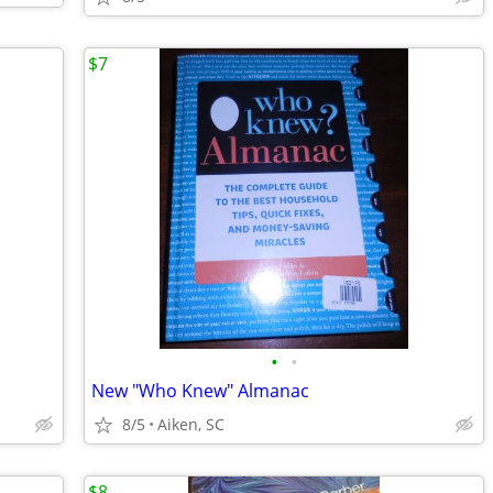
$7
•
•
New "Who Knew" Almanac
8/5
Aiken, SC
$8