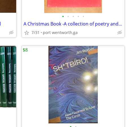
•
•
•
•
•
l
A Christmas Book -A collection of poetry and prose for Christmas .
7/31
port wentworth,ga
$8
•
•