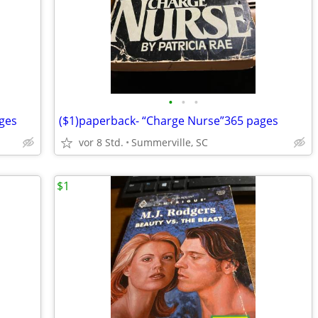
•
•
•
ages
($1)paperback- “Charge Nurse”365 pages
vor 8 Std.
Summerville, SC
$1