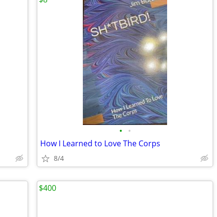
•
•
How I Learned to Love The Corps
8/4
$400