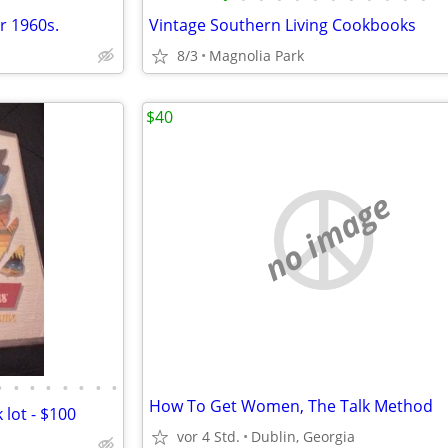
r 1960s.
Vintage Southern Living Cookbooks
8/3
Magnolia Park
$40
no image
•
•
•
•
•
•
•
•
How To Get Women, The Talk Method
lot - $100
vor 4 Std.
Dublin, Georgia