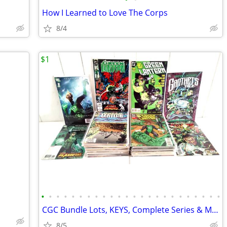
How I Learned to Love The Corps
8/4
$1
•
•
•
•
•
•
•
•
•
•
•
•
•
•
•
•
•
•
•
•
•
•
•
•
CGC Bundle Lots, KEYS, Complete Series & MORE🔥
8/5