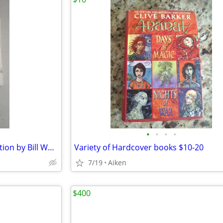
•
•
•
•
Calvin and Hobbes Book Collection by Bill Watterson 1987
Variety of Hardcover books $10-20
7/19
Aiken
$400