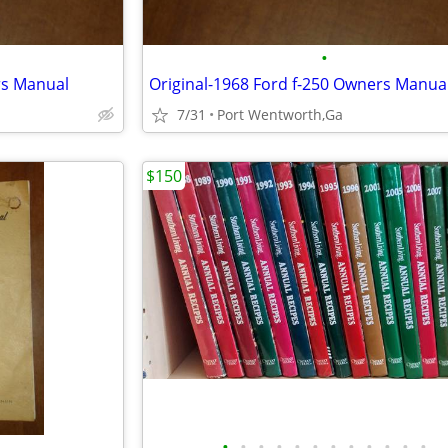
•
rs Manual
Original-1968 Ford f-250 Owners Manua
7/31
Port Wentworth,Ga
$150
•
•
•
•
•
•
•
•
•
•
•
•