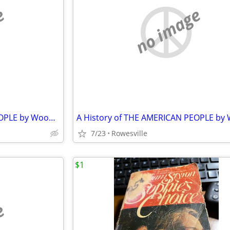
e
no image
A History of THE AMERICAN PEOPLE by Woodrow Wilson
7/23
Rowesville
$1
e