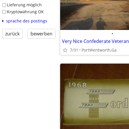
Lieferung möglich
Kryptowährung OK
sprache des postings
•
zurück
bewerben
Very Nice Confederate Vetera
7/31
PortWentworth,Ga