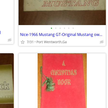
•
•
•
•
•
•
l
Nice-1966 Mustang GT-Original Mustang owners manual
7/31
Port Wentworth,Ga