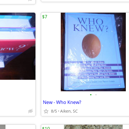
$7
•
•
New - Who Knew?
8/5
Aiken, SC
$10