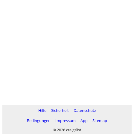
Hilfe
Sicherheit
Datenschutz
Bedingungen
Impressum
App
Sitemap
© 2026 craigslist