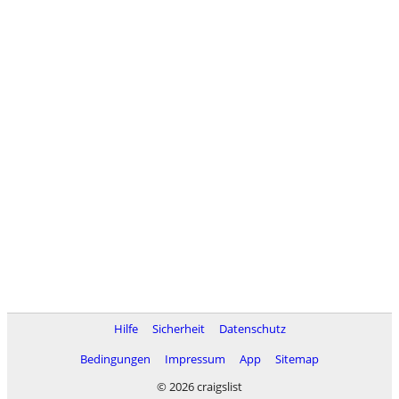
Hilfe
Sicherheit
Datenschutz
Bedingungen
Impressum
App
Sitemap
© 2026 craigslist