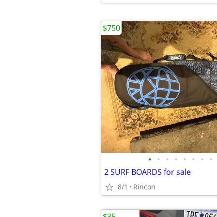
$750
•
•
•
•
•
•
•
•
2 SURF BOARDS for sale
8/1
Rincon
$35