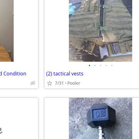
•
•
•
•
•
d Condition
(2) tactical vests
7/31
Pooler