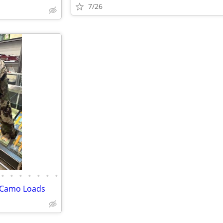
7/26
•
•
•
•
•
•
•
 Camo Loads