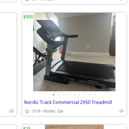
$950
•
•
•
•
•
•
•
•
•
Nordic Track Commercial 2950 Treadmill
7/19
Pooler, GA
$25