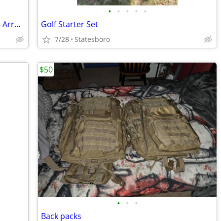
•
•
•
•
•
BRAND NEW! Hoyt Rampage XT Bow & 6 Arrows
Golf Starter Set
7/28
Statesboro
$50
•
•
•
Back packs