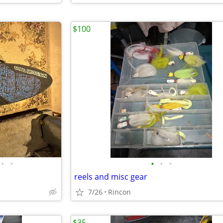
$100
•
•
•
•
•
reels and misc gear
7/26
Rincon
$35