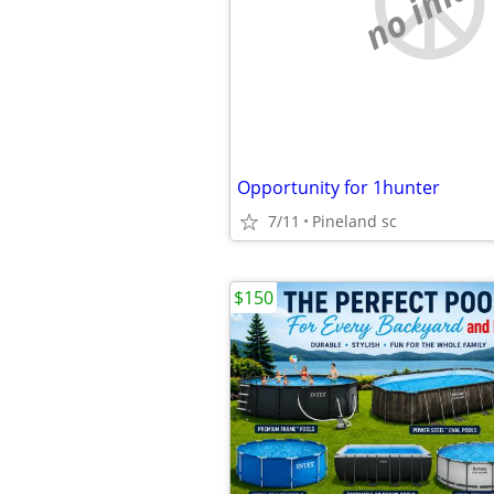
no imag
Opportunity for 1hunter
7/11
Pineland sc
$150