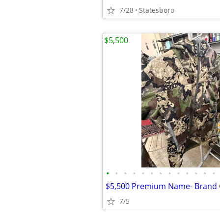
7/28
Statesboro
$5,500
•
•
•
•
•
•
•
•
•
•
•
•
•
$5,500 Premium Name- Brand
7/5