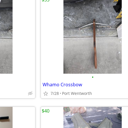
•
Whamo Crossbow
7/28
Port Wentworth
$40