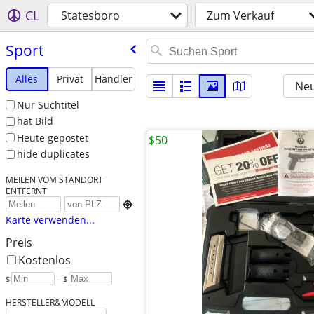
CL
Statesboro
Zum Verkauf
Sport
Alles
Privat
Händler
Neu
Nur Suchtitel
hat Bild
Heute gepostet
$50
hide duplicates
MEILEN VOM STANDORT
ENTFERNT

Karte verwenden...
Preis
Kostenlos
$
– $
HERSTELLER&MODELL