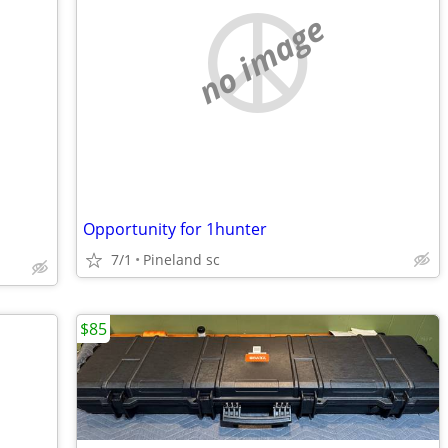
no image
Opportunity for 1hunter
7/1
Pineland sc
$85