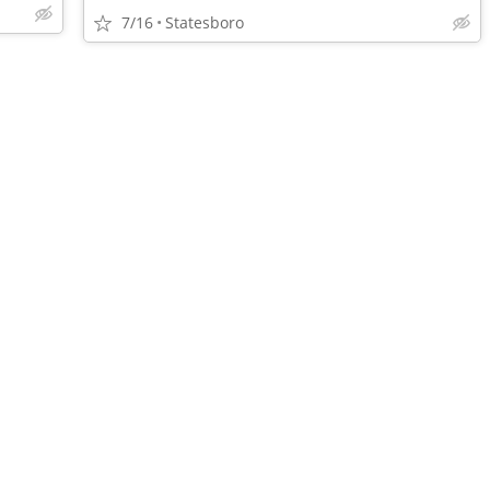
7/16
Statesboro