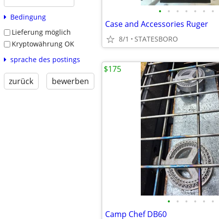
•
•
•
•
•
•
•
Bedingung
Case and Accessories Ruger
Lieferung möglich
8/1
STATESBORO
Kryptowährung OK
sprache des postings
$175
zurück
bewerben
•
•
•
•
•
•
Camp Chef DB60