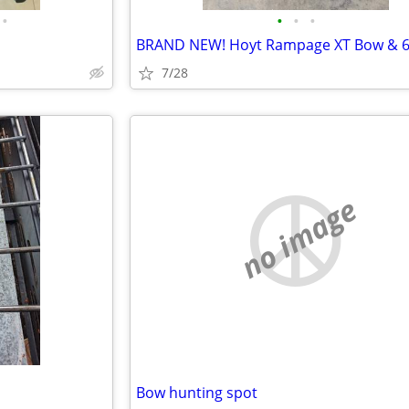
•
•
•
•
7/28
no image
Bow hunting spot