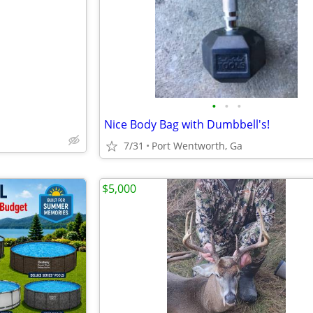
e
•
•
•
Nice Body Bag with Dumbbell's!
7/31
Port Wentworth, Ga
$5,000