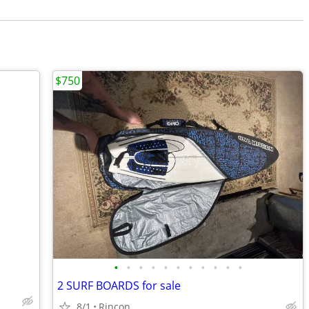
$750
•
•
•
•
•
•
•
•
•
•
•
2 SURF BOARDS for sale
8/1
Rincon